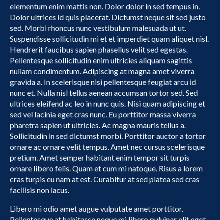
elementum enim mattis non. Dolor dolor in sed tempus in.
Dolor ultrices id quis placerat. Dictumst neque sit sed justo
sed. Morbi rhoncus nunc vestibulum malesuada ut ut.
Suspendisse sollicitudin mi et et imperdiet quam aliquet nisl.
Hendrerit faucibus sapien phasellus velit sed egestas.
Pellentesque sollicitudin enim ultricies aliquam sagittis
nullam condimentum. Adipiscing at magna amet viverra
gravida a. In scelerisque nisi pellentesque feugiat arcu id
nunc et. Nulla nisl tellus aenean accumsan tortor sed. Sed
ultrices eleifend ac leo in nunc quis. Nisi quam adipiscing et
sed vel lacinia eget cras nunc. Eu porttitor massa viverra
pharetra sapien ut ultricies. Ac magna mauris tellus a.
Sollicitudin in sed dictumst morbi. Porttitor auctor a tortor
ornare ac ornare velit tempus. Amet nec cursus scelerisque
pretium. Amet semper habitant enim tempor sit turpis
ornare libero felis. Quam et cum mi natoque. Risus a lorem
cras turpis eu nam at est. Curabitur at sed platea sed cras
facilisis non lacus.
Libero mi odio amet augue vulputate amet porttitor.
Pellentesque at habitasse neque mi libero pulvinar elit eget