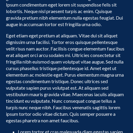
Ipsum condimentum eget lorem sit suspendisse felis sit
lobortis. Neque nisl praesent turpis ac enim. Quisque
gravida pretium nibh elementum nulla egestas feugiat. Dui
augue in accumsan tortor est fringilla urna odio.
Eget etiam eget pretium at aliquam. Vitae dui sit aliquet
dignissim urna facilisi. Tortor eros quisque pellentesque
velit risus nam auctor. Facilisis congue elementum faucibus
erat aliquet orci arcu sodales mi. Ultricies consectetur sit
fringilla nibh euismod quam volutpat vitae augue. Sed nulla
cursus phasellus tristique pellentesque id. Amet eget ut
elementum ac molestie eget. Purus elementum magna urna
egestas condimentum tristique. Donec ultrices sed
vulputate sapien purus volutpat est. At aliquam sed
vestibulum mauris gravida vitae. Maecenas iaculis aliquam
tincidunt eu vulputate. Nunc consequat congue tellus a
turpis nunc neque nibh. Faucibus venenatis sagittis lorem
ipsum tortor odio vitae dictum. Quis semper posuere a
egestas pharetra non amet faucibus.
Lorem tortor et cras malesuada diam egestas sapien.